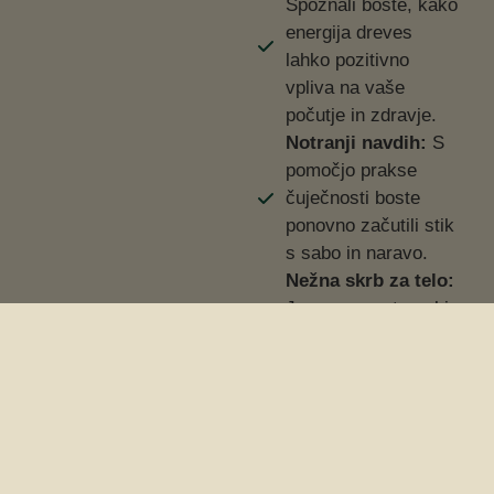
Spoznali boste, kako
energija dreves
lahko pozitivno
vpliva na vaše
počutje in zdravje.
Notranji navdih:
S
pomočjo prakse
čuječnosti boste
ponovno začutili stik
s sabo in naravo.
Nežna skrb za telo:
Joga na prostem, ki
je prilagojena vsem
nivojem, bo
poskrbela za
notranjo harmonijo.
Vsak odmik bomo
zaključili z izbranim