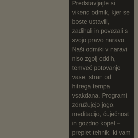
Predstavljajte si
naravi
vikend odmik, kjer se
Odklop, ki ga vaše srce
boste ustavili,
potrebuje
zadihali in povezali s
svojo pravo naravo.
Naši odmiki v naravi
niso zgolj oddih,
temveč potovanje
vase, stran od
hitrega tempa
vsakdana. Programi
združujejo jogo,
meditacijo, čuječnost
in gozdno kopel –
preplet tehnik, ki vam