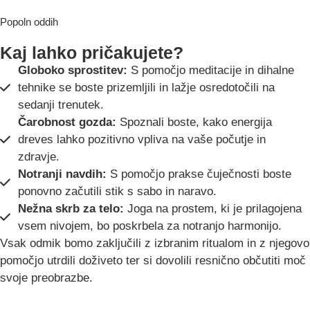
Popoln oddih
Kaj lahko pričakujete?
Globoko sprostitev:
S pomočjo meditacije in dihalne
tehnike se boste prizemljili in lažje osredotočili na
sedanji trenutek.
Čarobnost gozda:
Spoznali boste, kako energija
dreves lahko pozitivno vpliva na vaše počutje in
zdravje.
Notranji navdih:
S pomočjo prakse čuječnosti boste
ponovno začutili stik s sabo in naravo.
Nežna skrb za telo:
Joga na prostem, ki je prilagojena
vsem nivojem, bo poskrbela za notranjo harmonijo.
Vsak odmik bomo zaključili z izbranim ritualom in z njegovo
pomočjo utrdili doživeto ter si dovolili resnično občutiti moč
svoje preobrazbe.