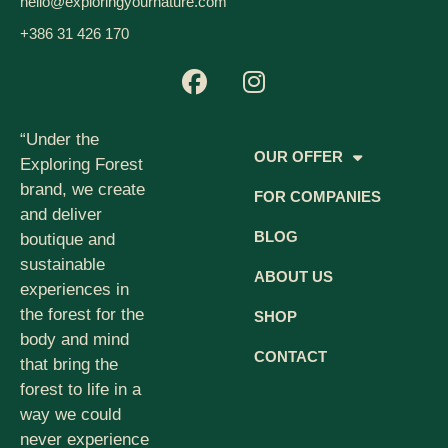
hello@exploringyournature.com
+386 31 426 170
“Under the
OUR OFFER
Exploring Forest
brand, we create
FOR COMPANIES
and deliver
BLOG
boutique and
sustainable
ABOUT US
experiences in
the forest for the
SHOP
body and mind
CONTACT
that bring the
forest to life in a
way we could
never experience