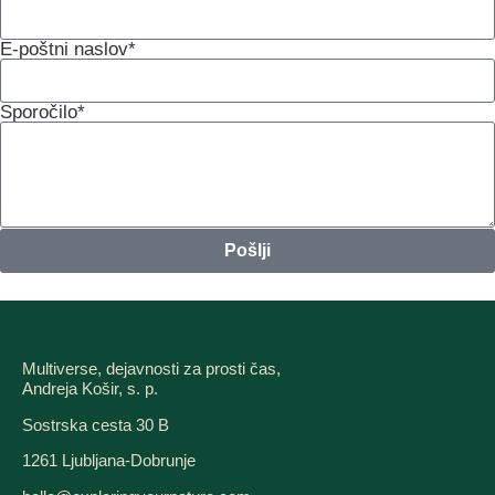
E-poštni naslov*
Sporočilo*
Pošlji
Multiverse, dejavnosti za prosti čas,
Andreja Košir, s. p.
Sostrska cesta 30 B
1261 Ljubljana-Dobrunje