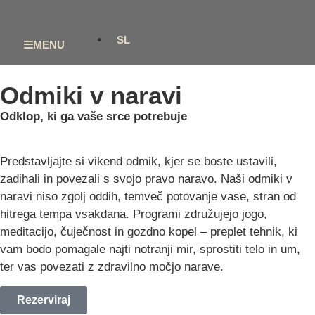
SL
MENU
Odmiki v naravi
Odklop, ki ga vaše srce potrebuje
Predstavljajte si vikend odmik, kjer se boste ustavili,
zadihali in povezali s svojo pravo naravo. Naši odmiki v
naravi niso zgolj oddih, temveč potovanje vase, stran od
hitrega tempa vsakdana. Programi združujejo jogo,
meditacijo, čuječnost in gozdno kopel – preplet tehnik, ki
vam bodo pomagale najti notranji mir, sprostiti telo in um,
ter vas povezati z zdravilno močjo narave.
Rezerviraj